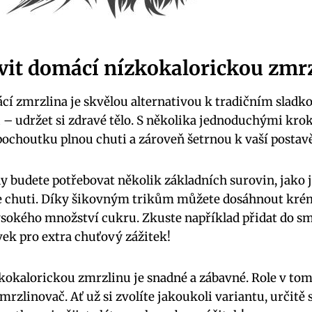
avit domácí nízkokalorickou zmr
í zmrzlina je skvělou alternativou k tradičním sladko
li – udržet si zdravé tělo. S několika jednoduchými kro
 pochoutku plnou chuti a zároveň šetrnou k vaší postavě
y budete potřebovat několik základních surovin, jako j
dle chuti. Díky šikovným trikům můžete dosáhnout kré
ysokého množství cukru. Zkuste například přidat do 
ek pro extra chuťový zážitek!
kokalorickou zmrzlinu je snadné a zábavné. Role v tom
zlinovač. Ať už si zvolíte jakoukoli variantu, určitě s