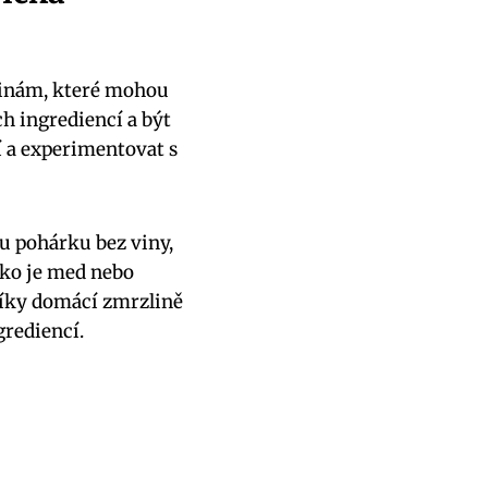
linám, které mohou
ch ingrediencí a být
í a experimentovat s
u pohárku bez viny,
ako je med nebo
 Díky domácí zmrzlině
grediencí.