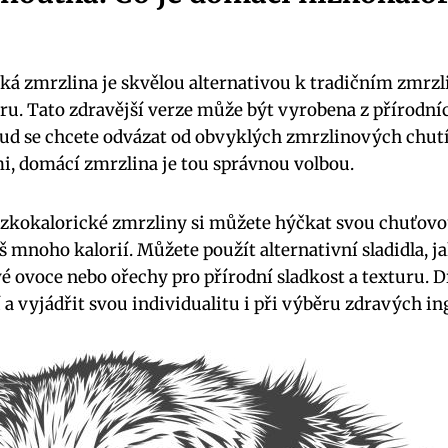
ká zmrzlina je skvělou alternativou k tradičním zmrz
kru. Tato zdravější verze může být vyrobena z přírodní
kud se chcete odvázat od obvyklých zmrzlinových chut
 domácí zmrzlina je tou správnou volbou.
ízkokalorické zmrzliny si můžete hýčkat svou chuťovo
š mnoho kalorií. Můžete použít alternativní sladidla, j
tvé ovoce nebo ořechy pro přírodní sladkost a texturu.
a vyjádřit svou individualitu i při výběru zdravých in