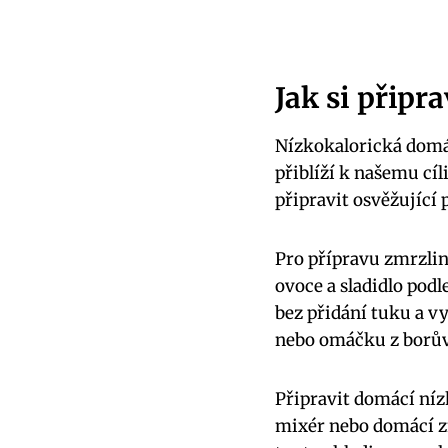
Jak si připr
Nízkokalorická domác
přiblíží k našemu cí
připravit osvěžující
Pro přípravu zmrzlin
ovoce a sladidlo po
bez přidání tuku a v
nebo omáčku z borův
Připravit domácí níz
mixér nebo domácí zmr