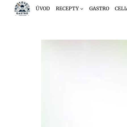
Přeskočit
ÚVOD
RECEPTY
GASTRO
CELI
na
obsah