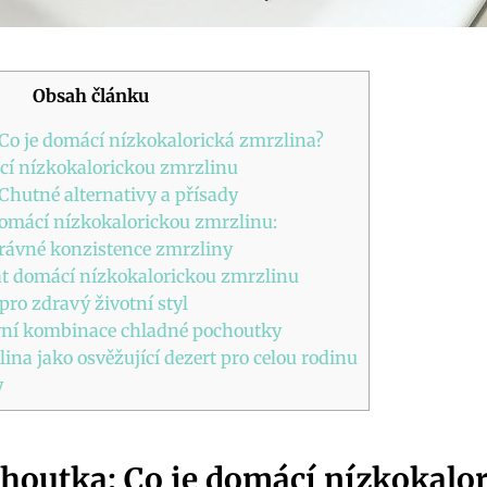
Obsah článku
Co je domácí nízkokalorická zmrzlina?
ácí nízkokalorickou zmrzlinu
Chutné alternativy a přísady
domácí nízkokalorickou zmrzlinu:
právné konzistence zmrzliny
at domácí nízkokalorickou zmrzlinu
ro zdravý životní styl
ivní kombinace chladné pochoutky
ina jako osvěžující dezert pro celou rodinu
y
houtka: Co je domácí nízkokalo