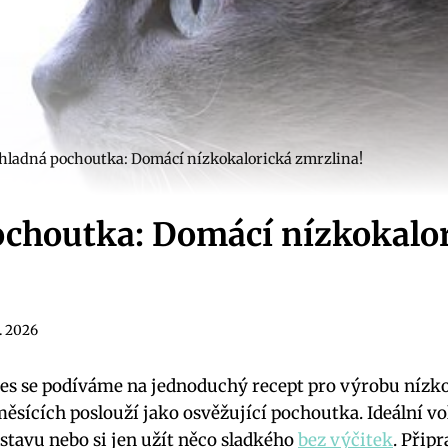
hladná pochoutka: Domácí nízkokalorická zmrzlina!
ochoutka: Domácí nízkokalo
4. 2026
nes se podíváme na jednoduchý recept pro výrobu nízk
ěsících poslouží jako osvěžující pochoutka. Ideální vol
ostavu nebo si jen užít něco sladkého
bez výčitek
. Přip