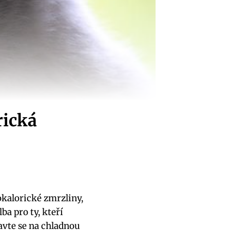
rická
okalorické zmrzliny,
ba pro ty, kteří
ravte se na chladnou