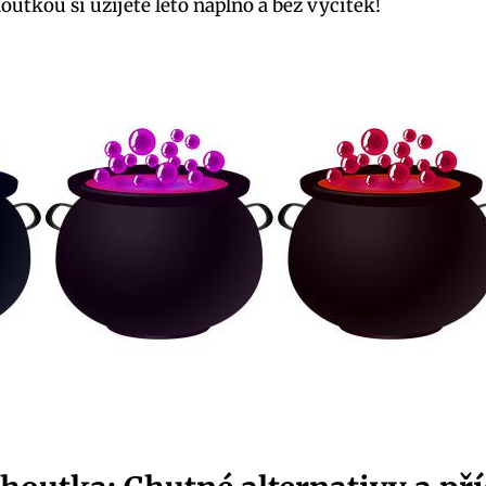
utkou si užijete léto naplno a bez výčitek!