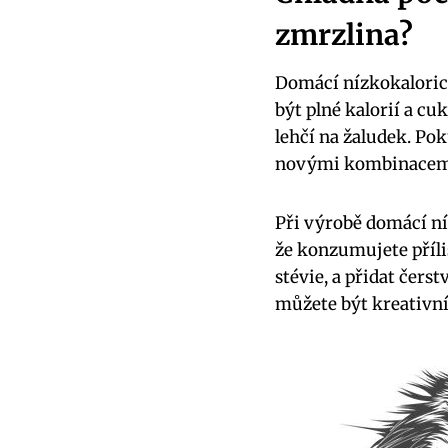
zmrzlina?
Domácí nízkokaloric
být plné kalorií a cu
lehčí na žaludek. Po
novými kombinacemi,
Při výrobě domácí n
že konzumujete příli
stévie, a přidat čers
můžete být kreativní 