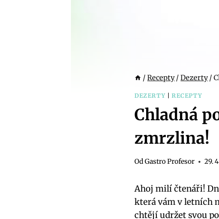
/
Recepty
/
Dezerty
/
C
DEZERTY
|
RECEPTY
Chladná p
zmrzlina!
Od
Gastro Profesor
29. 
Ahoj milí čtenáři! D
která vám v letních m
chtějí udržet svou p