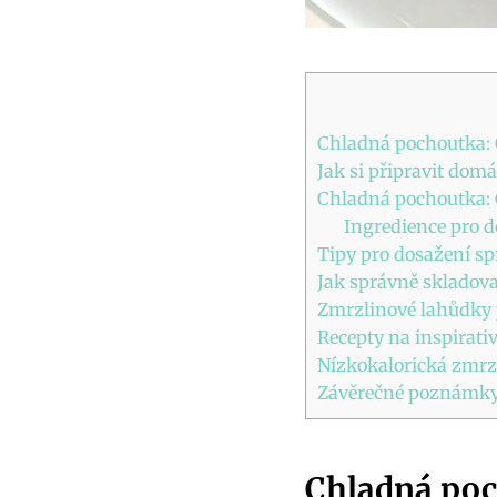
Chladná pochoutka: 
Jak si připravit dom
Chladná pochoutka: 
Ingredience pro 
Tipy pro dosažení s
Jak správně skladov
Zmrzlinové lahůdky p
Recepty na inspirat
Nízkokalorická zmrzl
Závěrečné poznámk
Chladná poc