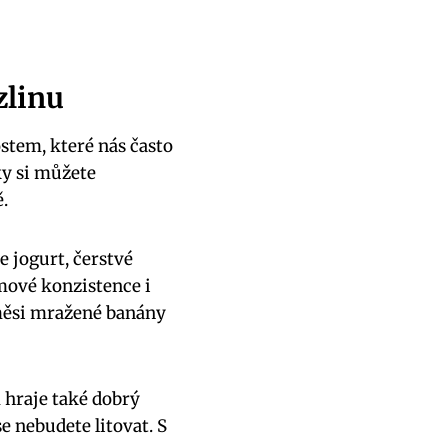
zlinu
stem, které nás často
ky si můžete
.
e jogurt, čerstvé
mové konzistence i
směsi mražené banány
 hraje také dobrý
e nebudete litovat. S