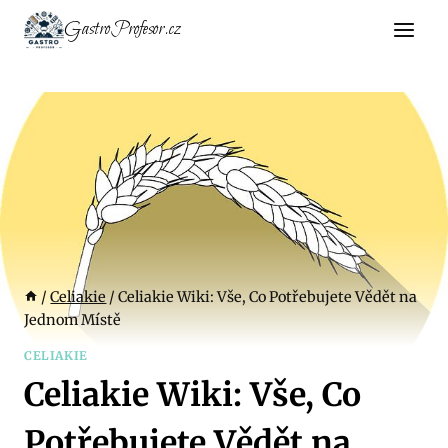
Přeskočit
GastroProfesor.cz
na
obsah
/
Celiakie
/
Celiakie Wiki: Vše, Co Potřebujete Vědět na
Jednom Místě
CELIAKIE
Celiakie Wiki: Vše, Co
Potřebujete Vědět na