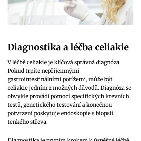
Diagnostika a léčba celiakie
V léčbě celiakie je klíčová správná diagnóza.
Pokud trpíte nepříjemnými
gastrointestinálními potížemi, může být
celiakie jedním z možných důvodů. Diagnóza se
obvykle provádí pomocí specifických krevních
testů, genetického testování a konečnou
potvrzení poskytuje endoskopie s biopsií
tenkého střeva.
Diagnostika je prvním krokem k úspěšné léčbě