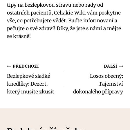
tipy na bezlepkovou stravu nebo rady od
ostatních pacientů, Celiakie Wiki vám poskytne
vše, co potřebujete vědět. Buďte informovaní a
pečujte o své zdraví! Díky, že jste s námi a mějte
se krásně!
Navigace
PŘEDCHOZÍ
DALŠÍ
Bezlepkové sladké
Losos obecný:
pro
knedlíky: Dezert,
Tajemství
příspěvek
který musíte zkusit
dokonalého přípravy