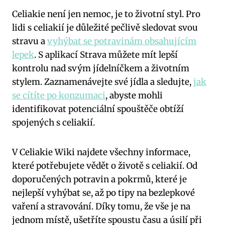
Celiakie není jen nemoc, je to životní styl. Pro
lidi s celiakií je důležité pečlivě sledovat svou
stravu a
vyhýbat se potravinám obsahujícím
lepek
. S aplikací Strava můžete mít lepší
kontrolu nad svým jídelníčkem a životním
stylem. Zaznamenávejte své jídla a sledujte,
jak
se cítíte po konzumaci
, abyste mohli
identifikovat potenciální spouštěče obtíží
spojených s celiakií.
V Celiakie Wiki najdete všechny informace,
které potřebujete vědět o životě s celiakií. Od
doporučených potravin a pokrmů, které je
nejlepší vyhýbat se, až po tipy na bezlepkové
vaření a stravování. Díky tomu, že vše je na
jednom místě, ušetříte spoustu času a úsilí při