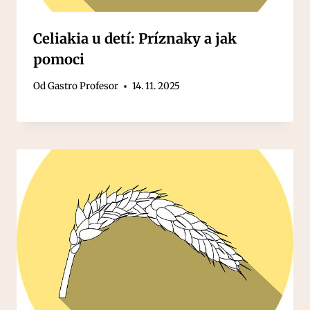
Celiakia u detí: Príznaky a jak
pomoci
Od
Gastro Profesor
14. 11. 2025