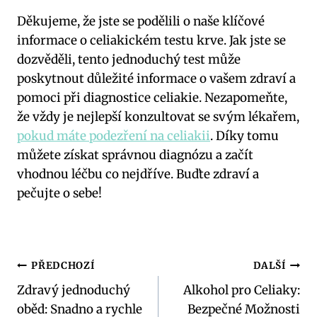
Děkujeme, že jste se podělili o naše klíčové
informace o celiakickém testu krve. Jak jste se
dozvěděli, tento jednoduchý test může
poskytnout důležité informace o vašem zdraví a
pomoci při diagnostice celiakie. Nezapomeňte,
že vždy je nejlepší konzultovat se svým lékařem,
pokud máte podezření na celiakii
. Díky tomu
můžete získat správnou diagnózu a začít
vhodnou léčbu co nejdříve. Buďte zdraví a
pečujte o sebe!
Navigace
PŘEDCHOZÍ
DALŠÍ
Zdravý jednoduchý
Alkohol pro Celiaky:
pro
oběd: Snadno a rychle
Bezpečné Možnosti