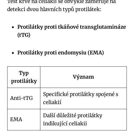
Test krve na celiakii se obvykle zaměřuje na
detekci dvou hlavních typů protilátek:
Protilátky proti tkáňové transglutamináze
(tTG)
Protilátky proti endomysiu (EMA)
Typ
Význam
protilátky
Specifické protilátky spojené s
Anti-tTG
celiakií
Další důležité protilátky
EMA
indikující celiakii