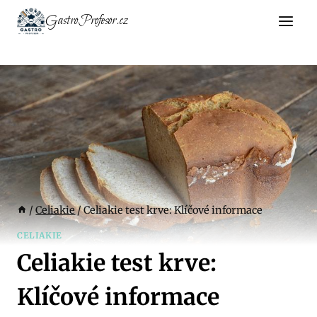
Přeskočit
GastroProfesor.cz
na
obsah
/
Celiakie
/
Celiakie test krve: Klíčové informace
CELIAKIE
Celiakie test krve:
Klíčové informace