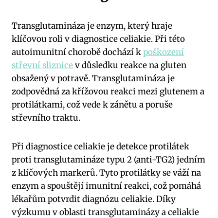
Transglutamináza je enzym, který hraje
klíčovou roli v diagnostice celiakie. Při této
autoimunitní chorobě dochází k
poškození
střevní sliznice
v důsledku reakce na gluten
obsažený v potravě. Transglutamináza je
zodpovědná za křížovou reakci mezi glutenem a
protilátkami, což vede k zánětu a poruše
střevního traktu.
Při diagnostice celiakie je detekce protilátek
proti transglutamináze typu 2 (anti-TG2) jedním
z klíčových markerů. Tyto protilátky se váží na
enzym a spouštějí imunitní reakci, což pomáhá
lékařům potvrdit diagnózu celiakie. Díky
výzkumu v oblasti transglutaminázy a celiakie