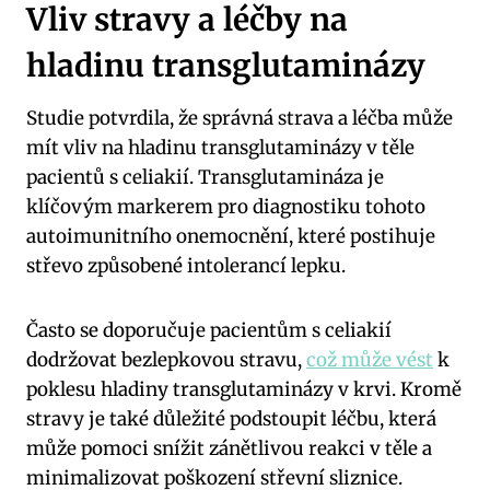
Vliv stravy a léčby na
hladinu transglutaminázy
Studie potvrdila, že správná strava a léčba může
mít vliv na hladinu transglutaminázy v těle
pacientů s celiakií. Transglutamináza je
klíčovým markerem pro diagnostiku tohoto
autoimunitního onemocnění, které postihuje
střevo způsobené intolerancí lepku.
Často se doporučuje pacientům s celiakií
dodržovat bezlepkovou stravu,
což může vést
k
poklesu hladiny transglutaminázy v krvi. Kromě
stravy je také důležité podstoupit léčbu, která
může pomoci snížit zánětlivou reakci v těle a
minimalizovat poškození střevní sliznice.