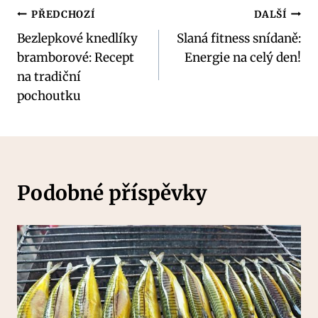
Navigace
PŘEDCHOZÍ
DALŠÍ
Bezlepkové knedlíky
Slaná fitness snídaně:
pro
bramborové: Recept
Energie na celý den!
příspěvek
na tradiční
pochoutku
Podobné příspěvky