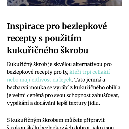
Inspirace pro bezlepkové
recepty s použitím
kukuřičného škrobu
Kukuřičný škrob je skvělou alternativou pro
bezlepkové recepty pro ty,
kteří trpí celiakií
nebo mají citlivost na lepek
. Tato jemná a
bezbarvá mouka se vyrábí z kukuřičného obilí a
je velmi ceněná pro svou schopnost zahušťovat,
vypékání a dodávání lepší textury jídlu.
S kukuřičným škrobem můžete připravit
širokou škálu bezlepkových dobrot, jako jsou