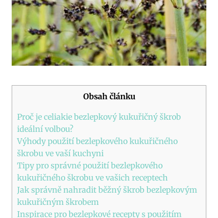
Obsah článku
Proč je celiakie bezlepkový kukuřičný škrob
ideální volbou?
Výhody použití bezlepkového kukuřičného
škrobu ve vaší kuchyni
Tipy pro správné použití bezlepkového
kukuřičného škrobu ve vašich receptech
Jak správně nahradit běžný škrob bezlepkovým
kukuřičným škrobem
Inspirace pro bezlepkové recepty s použitím