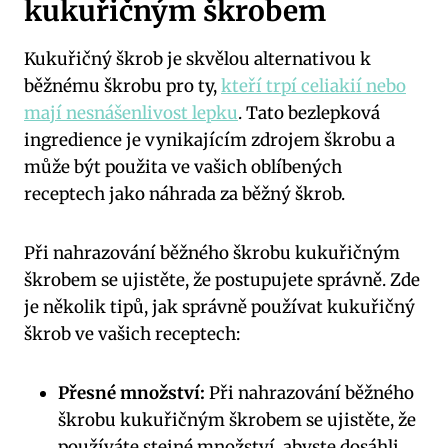
kukuřičným škrobem
Kukuřičný škrob je skvělou alternativou k
běžnému škrobu pro ty,
kteří trpí celiakií nebo
mají nesnášenlivost lepku
. Tato bezlepková
ingredience je vynikajícím zdrojem škrobu a
může být použita ve vašich oblíbených
receptech jako náhrada za běžný škrob.
Při nahrazování běžného škrobu kukuřičným
škrobem se ujistěte, že postupujete správně. Zde
je několik tipů, jak správně používat kukuřičný
škrob ve vašich receptech:
Přesné množství:
Při nahrazování běžného
škrobu kukuřičným škrobem se ujistěte, že
používáte stejné množství, abyste dosáhli