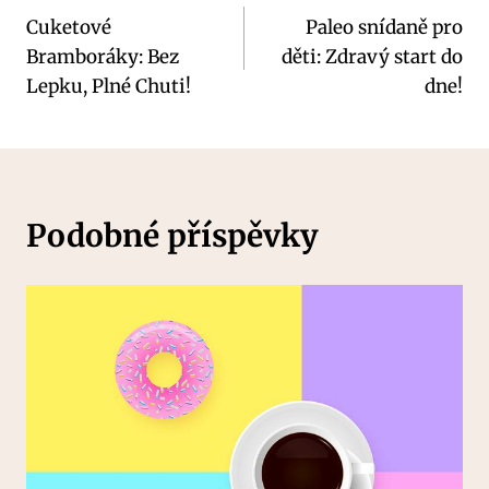
Cuketové
Paleo snídaně pro
pro
Bramboráky: Bez
děti: Zdravý start do
příspěvek
Lepku, Plné Chuti!
dne!
Podobné příspěvky