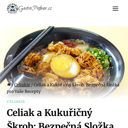
Přeskočit
GastroProfesor.cz
na
obsah
/
Celiakie
/
Celiak a Kukuřičný Škrob: Bezpečná Složka
pro Vaše Recepty
CELIAKIE
Celiak a Kukuřičný
Škrob: Bezpečná Složka