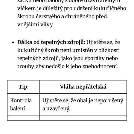
sáčku nebo nádoby s dobře uzavíratelným
víčkem je důležitý pro udržení kukuřičného
škrobu čerstvého a chráněného před
vnějšími vlivy.
Dálka od tepelných zdrojů:
Ujistěte se, že
kukuřičný škrob není umístěn v blízkosti
tepelných zdrojů, jako jsou sporáky nebo
trouby, aby nedošlo k jeho znehodnocení.
Tip:
Vláha nepřátelská
Kontrola
Ujistěte se, že obal je neporušený
balení
a uzavřený.