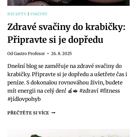
RECEPTY
|
SVAČINY
Zdravé svačiny do krabičky:
Připravte si je dopředu
Od
Gastro Profesor
26. 8. 2025
Dnešní blog se zaměřuje na zdravé svačiny do
krabičky. Připravte si je dopředu a ušetřete čas i
peníze. S dokonalou rovnováhou živin, budete
mít energii na celý den! 🍎🥪 #zdraví #fitness
#jídlovpohyb
ZDRAVÉ
PŘEČTĚTE SI VÍCE
SVAČINY
DO
KRABIČKY: