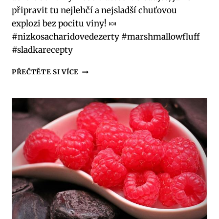
připravit tu nejlehčí a nejsladší chuťovou
explozi bez pocitu viny! 🍬
#nizkosacharidovedezerty #marshmallowfluff
#sladkarecepty
LOW
PŘEČTĚTE SI VÍCE
CARB
MARSHMALLOW
FLUFF:
NEBE
V
ÚSTECH!