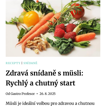
PŘIPRAVTE
SI
JE
DOPŘEDU
RECEPTY
|
SNÍDANĚ
Zdravá snídaně s müsli:
Rychlý a chutný start
Od
Gastro Profesor
26. 8. 2025
Müsli je ideální volbou pro zdravou a chutnou