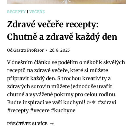
RECEPTY
|
VEČEŘE
Zdravé večeře recepty:
Chutně a zdravě každý den
Od
Gastro Profesor
26. 8. 2025
V dnešním článku se podělím o několik skvělých
receptů na zdravé večeře, které si můžete
připravit každý den. S trochou kreativity a
zdravých surovin můžete jednoduše uvařit
chutné a vyvážené pokrmy pro celou rodinu.
Buďte inspirací ve vaší kuchyni! 🍲🥦 #zdravi
#recepty #vecere #kuchyne
ZDRAVÉ
PŘEČTĚTE SI VÍCE
VEČEŘE