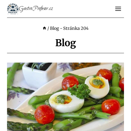
Přeskočit
GastroProfesor.cz
na
obsah
/
Blog
- Stránka 204
Blog