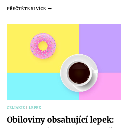
LOW
PŘEČTĚTE SI VÍCE
CARB
ČOKOLÁDA:
SLADKOST
BEZ
SLADKÝCH
STAROSTÍ!
CELIAKIE
|
LEPEK
Obiloviny obsahující lepek: