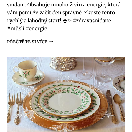
snídani. Obsahuje mnoho živin a energie, která
vám pomůže začít den správně. Zkuste tento
rychlý a lahodný start! 🥣✨ #zdravasnidane
#müsli #energie
ZDRAVÁ
PŘEČTĚTE SI VÍCE
SNÍDANĚ
S
MÜSLI:
RYCHLÝ
A
CHUTNÝ
START