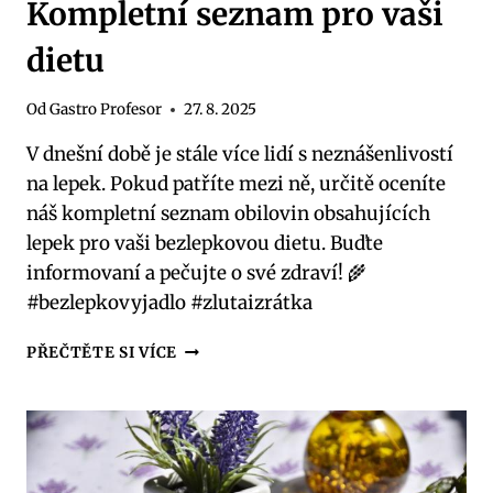
Kompletní seznam pro vaši
dietu
Od
Gastro Profesor
27. 8. 2025
V dnešní době je stále více lidí s neznášenlivostí
na lepek. Pokud patříte mezi ně, určitě oceníte
náš kompletní seznam obilovin obsahujících
lepek pro vaši bezlepkovou dietu. Buďte
informovaní a pečujte o své zdraví! 🌾
#bezlepkovyjadlo #zlutaizrátka
OBILOVINY
PŘEČTĚTE SI VÍCE
OBSAHUJÍCÍ
LEPEK:
KOMPLETNÍ
SEZNAM
PRO
VAŠI