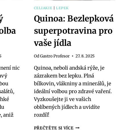
CELIAKIE
|
LEPEK
ý
Quinoa: Bezlepková
volba
superpotravina pro
vaše jídla
5
Od
Gastro Profesor
27. 8. 2025
není nic
Quinoa, neboli andská rýže, je
ravý
zázrakem bez lepku. Plná
lbou
bílkovin, vlákniny a minerálů, je
alátů,
ideální volbou pro zdravé vaření.
ehké
Vyzkoušejte ji ve vašich
lu
oblíbených jídlech a uvidíte
, aniž
rozdíl!
QUINOA:
PŘEČTĚTE SI VÍCE