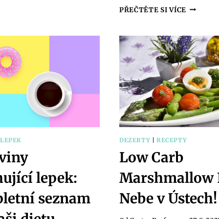
BÁBOVKA
ZDRAVÝ
PŘEČTĚTE SI VÍCE
Z
STUDEN
CUKETY:
OBĚD:
RECEPT
IDEÁLNÍ
NA
VOLBA
ZDRAVOU
PRO
POCHOUTKU
HORKÉ
DNY
|
LEPEK
DEZERTY
|
RECEPTY
viny
Low Carb
ující lepek:
Marshmallow F
letní seznam
Nebe v Ústech!