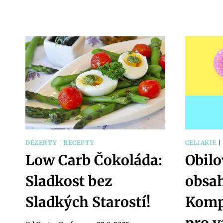
INSPIRACE:
KDE
SE
RODÍ
GASTRO
TRENDY
DEZERTY
|
RECEPTY
CELIAKIE
Low Carb Čokoláda:
Obilo
Sladkost bez
obsah
Sladkých Starostí!
Komp