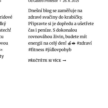
5
Od
Gastro Profesor
26. 8. 2025
Dnešní blog se zaměřuje na
ridové
zdravé svačiny do krabičky.
dký
Připravte si je dopředu a ušetřete
stech!
čas i peníze. S dokonalou
tu
rovnováhou živin, budete mít
ťovou
energii na celý den! 🍎🥪 #zdraví
🍬
#fitness #jídlovpohyb
ty
ZDRAVÉ
PŘEČTĚTE SI VÍCE
SVAČINY
DO
KRABIČKY:
PŘIPRAVTE
SI
MALLOW
JE
DOPŘEDU