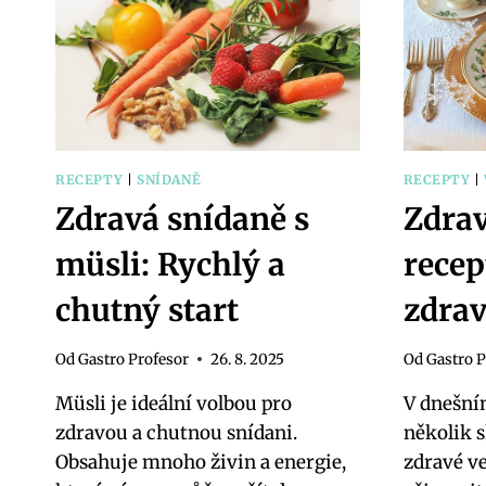
RECEPTY
|
SNÍDANĚ
RECEPTY
|
Zdravá snídaně s
Zdrav
müsli: Rychlý a
recep
chutný start
zdrav
Od
Gastro Profesor
26. 8. 2025
Od
Gastro P
Müsli je ideální volbou pro
V dnešní
zdravou a chutnou snídani.
několik 
Obsahuje mnoho živin a energie,
zdravé ve