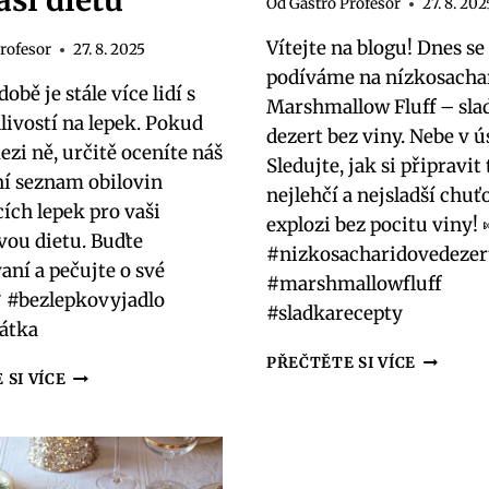
aši dietu
Od
Gastro Profesor
27. 8. 202
Vítejte na blogu! Dnes se
rofesor
27. 8. 2025
podíváme na nízkosacha
obě je stále více lidí s
Marshmallow Fluff – sla
ivostí na lepek. Pokud
dezert bez viny. Nebe v ú
ezi ně, určitě oceníte náš
Sledujte, jak si připravit 
í seznam obilovin
nejlehčí a nejsladší chu
ích lepek pro vaši
explozi bez pocitu viny! 
vou dietu. Buďte
#nizkosacharidovedezer
ní a pečujte o své
#marshmallowfluff
 #bezlepkovyjadlo
#sladkarecepty
rátka
LOW
PŘEČTĚTE SI VÍCE
OBILOVINY
 SI VÍCE
CARB
OBSAHUJÍCÍ
MARSH
LEPEK:
FLUFF:
KOMPLETNÍ
NEBE
SEZNAM
V
PRO