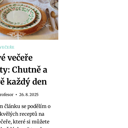
ÚSTECH!
VAŠI
DIETU
VEČEŘE
é večeře
ty: Chutně a
ě každý den
rofesor
26. 8. 2025
m článku se podělím o
skvělých receptů na
čeře, které si můžete