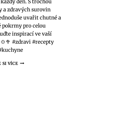
 každý den. S trochou
y a zdravých surovin
ednoduše uvařit chutné a
 pokrmy pro celou
uďte inspirací ve vaší
 🍲🥦 #zdravi #recepty
#kuchyne
ZDRAVÉ
 SI VÍCE
VEČEŘE
RECEPTY:
CHUTNĚ
A
ZDRAVĚ
KAŽDÝ
DEN