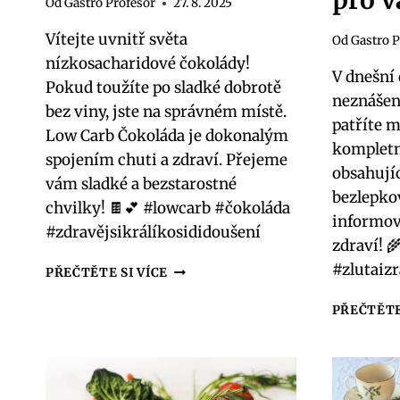
pro v
Od
Gastro Profesor
27. 8. 2025
Vítejte uvnitř světa
Od
Gastro P
nízkosacharidové čokolády!
V dnešní d
Pokud toužíte po sladké dobrotě
neznášenl
bez viny, jste na správném místě.
patříte m
Low Carb Čokoláda je dokonalým
kompletn
spojením chuti a zdraví. Přejeme
obsahujíc
vám sladké a bezstarostné
bezlepko
chvilky! 🍫💕 #lowcarb #čokoláda
informova
#zdravějsikrálíkosididoušení
zdraví! 
#zlutaiz
LOW
PŘEČTĚTE SI VÍCE
CARB
ČOKOLÁDA:
PŘEČTĚTE
SLADKOST
BEZ
SLADKÝCH
STAROSTÍ!