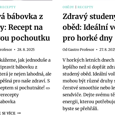
RECEPTY
OBĚDY
|
RECEPTY
á bábovka z
Zdravý studen
y: Recept na
oběd: Ideální 
vou pochoutku
pro horké dny
rofesor
28. 8. 2025
Od
Gastro Profesor
27. 8. 202
ukážeme, jak jednoduše a
V horkých letních dnech 
ipravit bábovku z
lepšího než si dopřát zd
terá je nejen lahodná, ale
studený oběd. Ideální vo
pěšná pro naše zdraví. S
mohou být různé druhy s
eptem si pochutnáte! 🥒
čerstvé smoothie nebo l
verecepty
sendviče. Dejte svému tě
babovka
energii, kterou potřebuje
byste se přehřáli.
ZDRAVÁ
 SI VÍCE