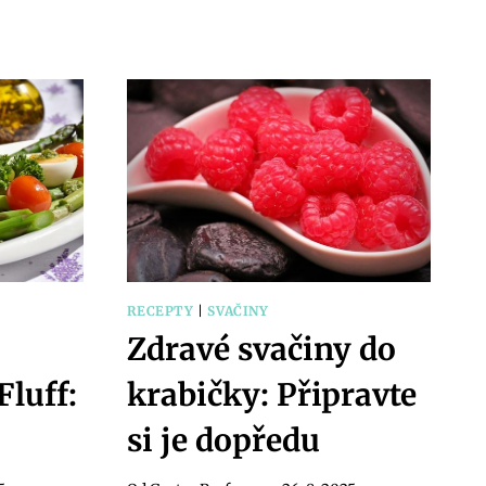
BEZLEPKOVÁ
SUPERPOTRAVINA
Ý
PRO
VAŠE
JÍDLA
RECEPTY
|
SVAČINY
Zdravé svačiny do
luff:
krabičky: Připravte
si je dopředu