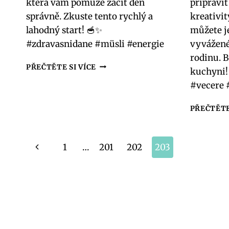
která vám pomůže začít den
připravit
správně. Zkuste tento rychlý a
kreativit
lahodný start! 🥣✨
můžete j
#zdravasnidane #müsli #energie
vyvážené
rodinu. B
ZDRAVÁ
PŘEČTĚTE SI VÍCE
kuchyni!
SNÍDANĚ
#vecere 
S
MÜSLI:
RYCHLÝ
PŘEČTĚTE
A
CHUTNÝ
START
Navigace
Předchozí
1
…
201
202
203
na
stránka
stránce