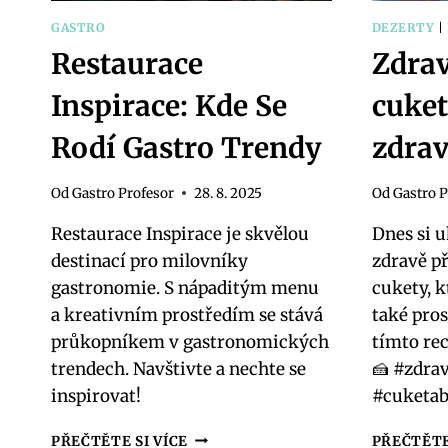
GASTRO
DEZERTY
|
Restaurace
Zdrav
Inspirace: Kde Se
cuket
Rodí Gastro Trendy
zdra
Od
Gastro Profesor
28. 8. 2025
Od
Gastro P
Restaurace Inspirace je skvělou
Dnes si 
destinací pro milovníky
zdravě př
gastronomie. S nápaditým menu
cukety, k
a kreativním prostředím se stává
také pros
průkopníkem v gastronomických
tímto rec
trendech. Navštivte a nechte se
🍰 #zdra
inspirovat!
#cuketa
RESTAURACE
PŘEČTĚTE SI VÍCE
PŘEČTĚTE